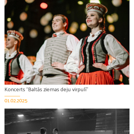
Koncerts “Baltās ziemas deju virpulī”
01.02.2025