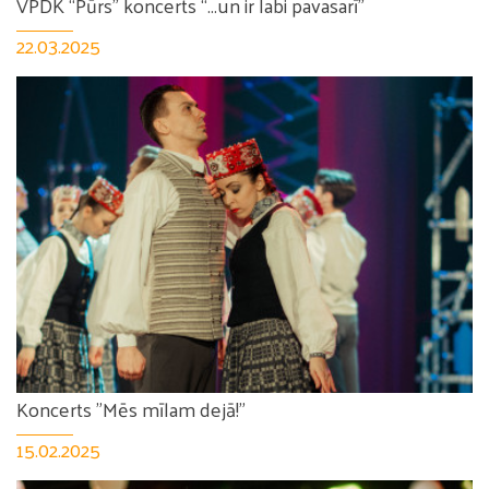
VPDK “Pūrs” koncerts “...un ir labi pavasarī”
22.03.2025
Koncerts "Mēs mīlam dejā!"
15.02.2025