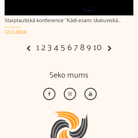
Starptautiskā konference “Kādi esam: skatuviskā
tautas deja šodien, Deju svētki rīt”
12.11.2024
1
2
3
4
5
6
7
8
9
10
Seko mums