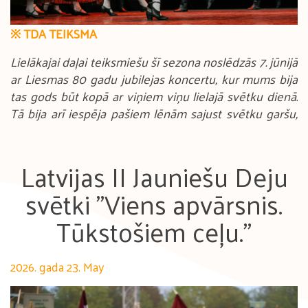
※ TDA TEIKSMA
Lielākajai daļai teiksmiešu šī sezona noslēdzās 7. jūnijā
ar Liesmas 80 gadu jubilejas koncertu, kur mums bija
tas gods būt kopā ar viņiem viņu lielajā svētku dienā.
Tā bija arī iespēja pašiem lēnām sajust svētku garšu,
tuvojoties mūsu kolektīva lielajam jubilejas koncertam.
Meklējot atbildi uz jautājumu "Kas Liesmai liek degt?",
Latvijas II Jauniešu Deju
paši jubilāri un viņu skatuves draugi izdejoja sev tuvās
svētki "Viens apvārsnis.
un skatītājiem iemīļotās dejas, mēģinot rast atbildi uz
šo jautājumu.
Tūkstošiem ceļu."
Protams, novērtējam arī Liesmas sarūpētos našķus
pirms koncerta, un, kā jau vienmēr, dejotājiem bija
2026. gada 23. May
sagatavoti arī citroniņi, kas ir neatņemama koncerta
sastāvdaļa.