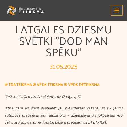
LATGALES DZIESMU
SVĒTKI "DOD MAN
SPĒKU"
31.05.2025
※ TDA TEIKSMA
※ VPDK TEIKSMA
※ VPDK DETEIKSMA
"Teiksmai bija mazais ceļojums uz Daugavpili!
Izbraucām uz šiem svētkiem jau piektdienas vakarā, un tik jautrs
autobusa brauciens sen nebija bijis – dziedāšana un jokošanās visu
četru stundu garumā. Mēs tik tiešām braucām uz SVĒTKIEM.