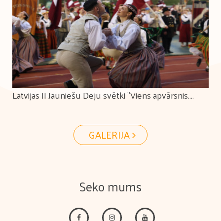
Latvijas II Jauniešu Deju svētki "Viens apvārsnis.
Tūkstošiem ceļu."
GALERIJA
Seko mums