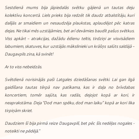
Sestdienā mums bija jāpiedalās svētku gājienā un tautas deju
kolektīvu koncertā. Liels prieks bija redzēt tik daudz atbalstītāju, kuri
dalījās ar smaidiem un nesaudzēja plaukstas, aplaudējot pēc katras
dejas. Ne tikai mēs uzstājāmies, bet arī devāmies baudīt pašus svētkus.
Viss apkārt – atrakcijas, dažādu ēdienu teltis, tirdziņi ar visvisādiem
labumiem, skatuves, kur uzstājās mākslinieki un krāšņs salūts saldājā –
Daugavpils zina, kā svinēt!
Ar to viss nebeidzās.
Svētdienā norisinājās paši Latgales dziedāšanas svētki. Lai gan ilgā
gaidīšana tautas tērpā nav patīkama, kas ir daļa no brīvdabas
koncertiem, tomēr sajūta, kas radās, dejojot kopā ar kori, ir
neaprakstāma. Deja “Dod man spēku, dod man laiku” kopā ar kori lika
tirpiņām skriet.
Daudziem šī bija pirmā reize Daugavpilī, bet pēc šīs nedēļas nogales -
noteikti ne pēdējā."