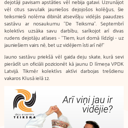
dejotāji pavisam apstāties vēl nebija gatavi. Uzrunājot
vēl citus savulaik jauniešos dejojošos kolēģus, šie
teiksmieši nolēma dibināt atsevišķu vidējās paaudzes
sastāvu ar nosaukumu "De Teiksma". Septembrī
kolektīvs uzsāka savu darbību, sarīkojot arī divas
rudens dejotāju atlases - "Tiem, kuri domā līdzīgi - uz
jauniešiem vairs nē, bet uz vidējiem īsti arī nē!"
Jauno sastāvu priekšā vēl gaida deju skate, kurā sevi
pierādīt un oficiāli pozicionēt kā jaunu D līmeņa VPDK
Latvijā. Tikmēr kolektīvs aktīvi darbojas trešdienu
vakaros Klusā ielā 12.