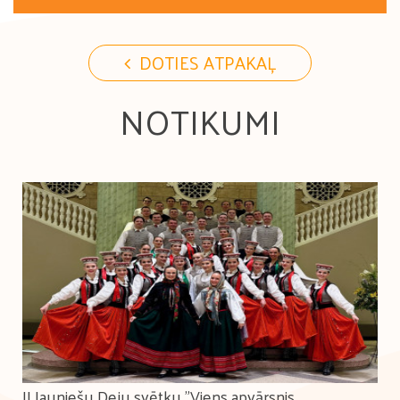
DOTIES ATPAKAĻ
NOTIKUMI
II Jauniešu Deju svētku "Viens apvārsnis.