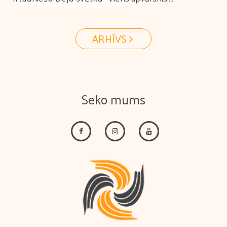
Tūkstošiem ceļu." koprepertuāra pārbaudes skate
ARHĪVS
Seko mums